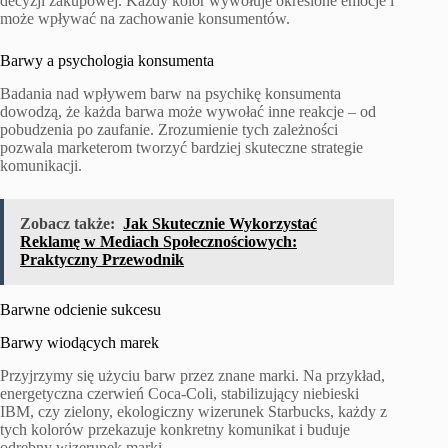
decyzji zakupowej. Każdy kolor wywołuje określone emocje i
może wpływać na zachowanie konsumentów.
Barwy a psychologia konsumenta
Badania nad wpływem barw na psychikę konsumenta
dowodzą, że każda barwa może wywołać inne reakcje – od
pobudzenia po zaufanie. Zrozumienie tych zależności
pozwala marketerom tworzyć bardziej skuteczne strategie
komunikacji.
Zobacz także:
Jak Skutecznie Wykorzystać
Reklamę w Mediach Społecznościowych:
Praktyczny Przewodnik
Barwne odcienie sukcesu
Barwy wiodących marek
Przyjrzymy się użyciu barw przez znane marki. Na przykład,
energetyczna czerwień Coca-Coli, stabilizujący niebieski
IBM, czy zielony, ekologiczny wizerunek Starbucks, każdy z
tych kolorów przekazuje konkretny komunikat i buduje
odrębny wizerunek marki.