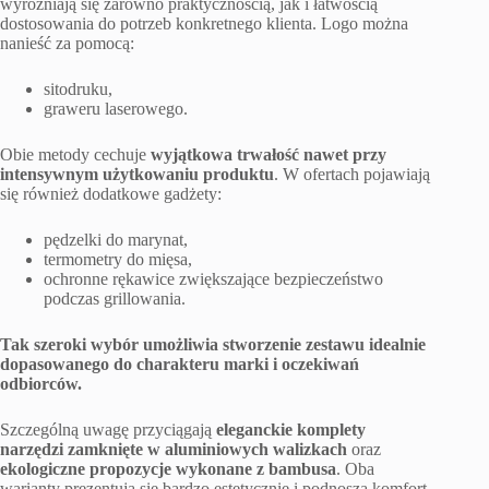
wyróżniają się zarówno praktycznością, jak i łatwością
dostosowania do potrzeb konkretnego klienta. Logo można
nanieść za pomocą:
sitodruku,
graweru laserowego.
Obie metody cechuje
wyjątkowa trwałość nawet przy
intensywnym użytkowaniu produktu
. W ofertach pojawiają
się również dodatkowe gadżety:
pędzelki do marynat,
termometry do mięsa,
ochronne rękawice zwiększające bezpieczeństwo
podczas grillowania.
Tak szeroki wybór umożliwia stworzenie zestawu idealnie
dopasowanego do charakteru marki i oczekiwań
odbiorców.
Szczególną uwagę przyciągają
eleganckie komplety
narzędzi zamknięte w aluminiowych walizkach
oraz
ekologiczne propozycje wykonane z bambusa
. Oba
warianty prezentują się bardzo estetycznie i podnoszą komfort