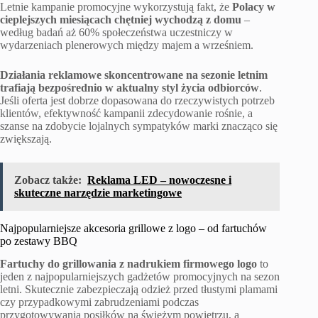
Letnie kampanie promocyjne wykorzystują fakt, że
Polacy w
cieplejszych miesiącach chętniej wychodzą z domu
–
według badań aż 60% społeczeństwa uczestniczy w
wydarzeniach plenerowych między majem a wrześniem.
Działania reklamowe skoncentrowane na sezonie letnim
trafiają bezpośrednio w aktualny styl życia odbiorców
.
Jeśli oferta jest dobrze dopasowana do rzeczywistych potrzeb
klientów, efektywność kampanii zdecydowanie rośnie, a
szanse na zdobycie lojalnych sympatyków marki znacząco się
zwiększają.
Zobacz także:
Reklama LED – nowoczesne i
skuteczne narzędzie marketingowe
Najpopularniejsze akcesoria grillowe z logo – od fartuchów
po zestawy BBQ
Fartuchy do grillowania z nadrukiem firmowego logo
to
jeden z najpopularniejszych gadżetów promocyjnych na sezon
letni. Skutecznie zabezpieczają odzież przed tłustymi plamami
czy przypadkowymi zabrudzeniami podczas
przygotowywania posiłków na świeżym powietrzu, a