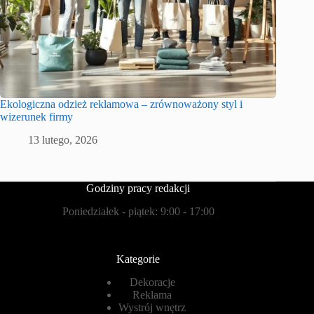
Ekologiczna odzież reklamowa – zrównoważony styl i
wizerunek firmy
13 lutego, 2026
Godziny pracy redakcji
Poniedziałek - piątek: 9:00 - 17:00
Kategorie
Dekoracje
Reklama
Wystrój wnętrz