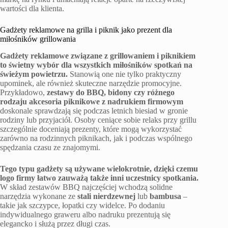
wartości dla klienta.
Gadżety reklamowe na grilla i piknik jako prezent dla
miłośników grillowania
Gadżety reklamowe związane z grillowaniem i piknikiem
to świetny wybór dla wszystkich miłośników spotkań na
świeżym powietrzu.
Stanowią one nie tylko praktyczny
upominek, ale również skuteczne narzędzie promocyjne.
Przykładowo,
zestawy do BBQ, bidony czy różnego
rodzaju akcesoria piknikowe z nadrukiem firmowym
doskonale sprawdzają się podczas letnich biesiad w gronie
rodziny lub przyjaciół. Osoby ceniące sobie relaks przy grillu
szczególnie doceniają prezenty, które mogą wykorzystać
zarówno na rodzinnych piknikach, jak i podczas wspólnego
spędzania czasu ze znajomymi.
Tego typu gadżety są używane wielokrotnie, dzięki czemu
logo firmy łatwo zauważą także inni uczestnicy spotkania.
W skład zestawów BBQ najczęściej wchodzą solidne
narzędzia wykonane ze
stali nierdzewnej
lub
bambusa
–
takie jak szczypce, łopatki czy widelce. Po dodaniu
indywidualnego graweru albo nadruku prezentują się
elegancko i służą przez długi czas.