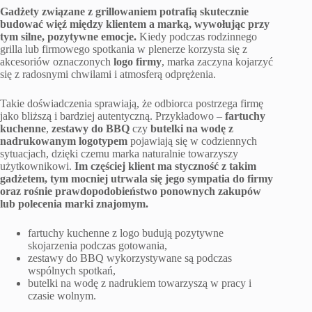
Gadżety związane z grillowaniem potrafią skutecznie
budować więź między klientem a marką, wywołując przy
tym silne, pozytywne emocje.
Kiedy podczas rodzinnego
grilla lub firmowego spotkania w plenerze korzysta się z
akcesoriów oznaczonych
logo firmy
, marka zaczyna kojarzyć
się z radosnymi chwilami i atmosferą odprężenia.
Takie doświadczenia sprawiają, że odbiorca postrzega firmę
jako bliższą i bardziej autentyczną. Przykładowo –
fartuchy
kuchenne
,
zestawy do BBQ
czy
butelki na wodę z
nadrukowanym logotypem
pojawiają się w codziennych
sytuacjach, dzięki czemu marka naturalnie towarzyszy
użytkownikowi.
Im częściej klient ma styczność z takim
gadżetem, tym mocniej utrwala się jego sympatia do firmy
oraz rośnie prawdopodobieństwo ponownych zakupów
lub polecenia marki znajomym.
fartuchy kuchenne z logo budują pozytywne
skojarzenia podczas gotowania,
zestawy do BBQ wykorzystywane są podczas
wspólnych spotkań,
butelki na wodę z nadrukiem towarzyszą w pracy i
czasie wolnym.