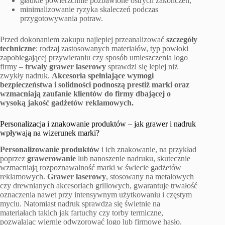
gładkie powierzchnie pozbawione ostrych zakończeń,
minimalizowanie ryzyka skaleczeń podczas
przygotowywania potraw.
Przed dokonaniem zakupu najlepiej przeanalizować
szczegóły
techniczne
: rodzaj zastosowanych materiałów, typ powłoki
zapobiegającej przywieraniu czy sposób umieszczenia logo
firmy –
trwały grawer laserowy
sprawdzi się lepiej niż
zwykły nadruk.
Akcesoria spełniające wymogi
bezpieczeństwa i solidności podnoszą prestiż marki oraz
wzmacniają zaufanie klientów do firmy dbającej o
wysoką jakość gadżetów reklamowych.
Personalizacja i znakowanie produktów – jak grawer i nadruk
wpływają na wizerunek marki?
Personalizowanie produktów
i ich znakowanie, na przykład
poprzez
grawerowanie
lub nanoszenie nadruku, skutecznie
wzmacniają rozpoznawalność marki w świecie gadżetów
reklamowych.
Grawer laserowy
, stosowany na metalowych
czy drewnianych akcesoriach grillowych, gwarantuje trwałość
oznaczenia nawet przy intensywnym użytkowaniu i częstym
myciu. Natomiast nadruk sprawdza się świetnie na
materiałach takich jak fartuchy czy torby termiczne,
pozwalając wiernie odwzorować logo lub firmowe hasło.