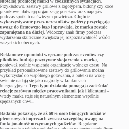
subtelną promocję marki w codziennych sytuacjach
.
Przykładowo, zestawy grillowe z logotypem, bidony czy koce
piknikowe ułatwiają organizację posiłków oraz napojów
podczas spotkań na świeżym powietrzu.
Chętnie
wykorzystywane przez uczestników gadżety przyciągają
uwagę do firmowego logo i sprawiają, że marka zostaje
zapamiętana na dłużej
. Widoczny znak firmy podczas
wydarzenia skutecznie zwiększa jej rozpoznawalność wśród
wszystkich obecnych.
Reklamowe upominki wręczane podczas eventów czy
pikników budują pozytywne skojarzenia z marką
,
ponieważ realnie wspierają organizację wolnego czasu. Na
przykład personalizowane zestawy do grillowania można
wykorzystać do wspólnego gotowania, a butelki na wodę
świetnie nadają się jako nagrody w konkursach
integracyjnych.
Tego typu działania pomagają zacieśniać
relacje zarówno między pracownikami, jak i klientami
–
wtedy marka staje się naturalnym elementem wspólnie
spędzanych chwil.
Badania pokazują, że aż 60% osób biorących udział w
plenerowych imprezach zwraca szczególną uwagę na
funkcjonalność otrzymanych gadżetów
. Regularne
korzystanie z takich produktów wpływa na postrzeganie firmy