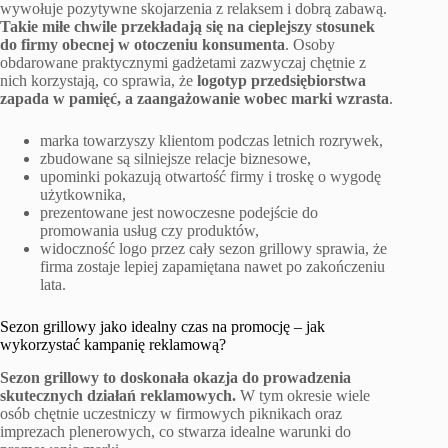
wywołuje pozytywne skojarzenia z relaksem i dobrą zabawą.
Takie miłe chwile przekładają się na cieplejszy stosunek
do firmy obecnej w otoczeniu konsumenta
. Osoby
obdarowane praktycznymi gadżetami zazwyczaj chętnie z
nich korzystają, co sprawia, że
logotyp przedsiębiorstwa
zapada w pamięć, a zaangażowanie wobec marki wzrasta
.
marka towarzyszy klientom podczas letnich rozrywek,
zbudowane są silniejsze relacje biznesowe,
upominki pokazują otwartość firmy i troskę o wygodę
użytkownika,
prezentowane jest nowoczesne podejście do
promowania usług czy produktów,
widoczność logo przez cały sezon grillowy sprawia, że
firma zostaje lepiej zapamiętana nawet po zakończeniu
lata.
Sezon grillowy jako idealny czas na promocję – jak
wykorzystać kampanię reklamową?
Sezon grillowy to doskonała okazja do prowadzenia
skutecznych działań reklamowych.
W tym okresie wiele
osób chętnie uczestniczy w firmowych piknikach oraz
imprezach plenerowych, co stwarza idealne warunki do