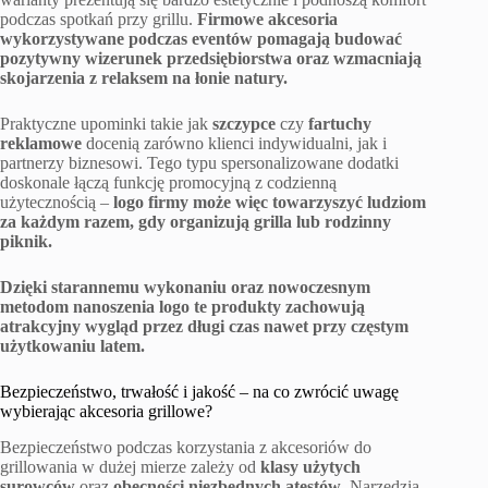
podczas spotkań przy grillu.
Firmowe akcesoria
wykorzystywane podczas eventów pomagają budować
pozytywny wizerunek przedsiębiorstwa oraz wzmacniają
skojarzenia z relaksem na łonie natury.
Praktyczne upominki takie jak
szczypce
czy
fartuchy
reklamowe
docenią zarówno klienci indywidualni, jak i
partnerzy biznesowi. Tego typu spersonalizowane dodatki
doskonale łączą funkcję promocyjną z codzienną
użytecznością –
logo firmy może więc towarzyszyć ludziom
za każdym razem, gdy organizują grilla lub rodzinny
piknik.
Dzięki starannemu wykonaniu oraz nowoczesnym
metodom nanoszenia logo te produkty zachowują
atrakcyjny wygląd przez długi czas nawet przy częstym
użytkowaniu latem.
Bezpieczeństwo, trwałość i jakość – na co zwrócić uwagę
wybierając akcesoria grillowe?
Bezpieczeństwo podczas korzystania z akcesoriów do
grillowania w dużej mierze zależy od
klasy użytych
surowców
oraz
obecności niezbędnych atestów
. Narzędzia