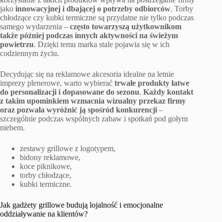
jako
innowacyjnej i dbającej o potrzeby odbiorców
. Torby
chłodzące czy kubki termiczne są przydatne nie tylko podczas
samego wydarzenia –
często towarzyszą użytkownikom
także później podczas innych aktywności na świeżym
powietrzu
. Dzięki temu marka stale pojawia się w ich
codziennym życiu.
Decydując się na reklamowe akcesoria idealne na letnie
imprezy plenerowe, warto wybierać
trwałe produkty łatwe
do personalizacji i dopasowane do sezonu
.
Każdy kontakt
z takim upominkiem wzmacnia wizualny przekaz firmy
oraz pozwala wyróżnić ją spośród konkurencji
–
szczególnie podczas wspólnych zabaw i spotkań pod gołym
niebem.
zestawy grillowe z logotypem,
bidony reklamowe,
koce piknikowe,
torby chłodzące,
kubki termiczne.
Jak gadżety grillowe budują lojalność i emocjonalne
oddziaływanie na klientów?