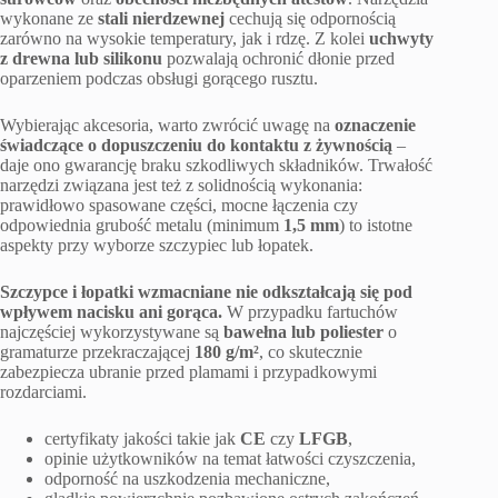
wykonane ze
stali nierdzewnej
cechują się odpornością
zarówno na wysokie temperatury, jak i rdzę. Z kolei
uchwyty
z drewna lub silikonu
pozwalają ochronić dłonie przed
oparzeniem podczas obsługi gorącego rusztu.
Wybierając akcesoria, warto zwrócić uwagę na
oznaczenie
świadczące o dopuszczeniu do kontaktu z żywnością
–
daje ono gwarancję braku szkodliwych składników. Trwałość
narzędzi związana jest też z solidnością wykonania:
prawidłowo spasowane części, mocne łączenia czy
odpowiednia grubość metalu (minimum
1,5 mm
) to istotne
aspekty przy wyborze szczypiec lub łopatek.
Szczypce i łopatki wzmacniane nie odkształcają się pod
wpływem nacisku ani gorąca.
W przypadku fartuchów
najczęściej wykorzystywane są
bawełna lub poliester
o
gramaturze przekraczającej
180 g/m²
, co skutecznie
zabezpiecza ubranie przed plamami i przypadkowymi
rozdarciami.
certyfikaty jakości takie jak
CE
czy
LFGB
,
opinie użytkowników na temat łatwości czyszczenia,
odporność na uszkodzenia mechaniczne,