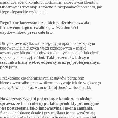
marki dbającej o komfort i codzienną jakość życia klientów.
Obdarowani doceniają zarówno funkcjonalność prezentu, jak
i jego eleganckie wykonanie.
Regularne korzystanie z takich gadżetów pozwala
firmowemu logo utrwalić się w świadomości
użytkowników przez całe lato.
Długofalowe użytkowanie tego typu upominków sprzyja
budowaniu silniejszych więzi biznesowych – marka
towarzyszy klientom podczas rodzinnych spotkań lub chwil
spędzanych z przyjaciółmi.
Taki prezent świadczy o
szacunku firmy wobec odbiorcy oraz jej profesjonalnym
podejściu.
Przekazanie ergonomicznych zestawów partnerom
biznesowym albo pracownikom motywuje ich do większego
zaangażowania oraz wzmacnia lojalność wobec marki.
Nowoczesny wygląd połączony z komfortem obsługi
sprawia, że firma oferująca takie produkty promocyjne
jest postrzegana jako innowacyjna i godna zaufania.
Starannie dobrane detale i przemyślana forma wyróżniają
markę na rynku i umacniają relacje oparte na rzeczywistej