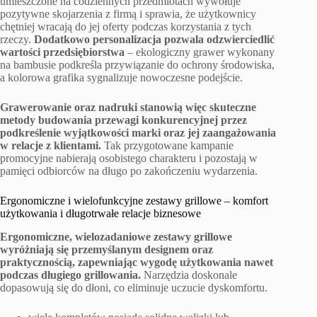
umieszczone na codziennych przedmiotach wywołuje
pozytywne skojarzenia z firmą i sprawia, że użytkownicy
chętniej wracają do jej oferty podczas korzystania z tych
rzeczy.
Dodatkowo personalizacja pozwala odzwierciedlić
wartości przedsiębiorstwa
– ekologiczny grawer wykonany
na bambusie podkreśla przywiązanie do ochrony środowiska,
a kolorowa grafika sygnalizuje nowoczesne podejście.
Grawerowanie oraz nadruki stanowią więc skuteczne
metody budowania przewagi konkurencyjnej przez
podkreślenie wyjątkowości marki oraz jej zaangażowania
w relacje z klientami.
Tak przygotowane kampanie
promocyjne nabierają osobistego charakteru i pozostają w
pamięci odbiorców na długo po zakończeniu wydarzenia.
Ergonomiczne i wielofunkcyjne zestawy grillowe – komfort
użytkowania i długotrwałe relacje biznesowe
Ergonomiczne, wielozadaniowe zestawy grillowe
wyróżniają się przemyślanym designem oraz
praktycznością, zapewniając wygodę użytkowania nawet
podczas długiego grillowania.
Narzędzia doskonale
dopasowują się do dłoni, co eliminuje uczucie dyskomfortu.