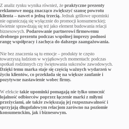
Z analiz rynku wynika również, że
praktyczne prezenty
reklamowe mogą znacząco zwiększyć szansę powrotu
klienta – nawet o jedną trzecią.
Jednak grillowe upominki
nie ograniczają się wyłącznie do promocji konsumenckiej;
świetnie sprawdzają się też jako element budowania relacji
biznesowych.
Podarowanie partnerowi firmowemu
drobnego prezentu podczas wspólnej imprezy podnosi
rangę współpracy i zachęca do dalszego zaangażowania.
Nie bez znaczenia są tu emocje – produkty te często
towarzyszą ludziom w wyjątkowych momentach: podczas
spotkań rodzinnych czy świętowania sukcesów zawodowych.
Dzięki temu marka staje się częścią ważnych wydarzeń w
życiu klientów, co przekłada się na większe zaufanie i
pozytywne nastawienie wobec firmy.
W efekcie
takie upominki pomagają nie tylko umocnić
lojalność odbiorców poprzez łączenie marki z miłymi
przeżyciami, ale także zwiększają jej rozpoznawalność i
sprzyjają długofalowym relacjom zarówno na poziomie
konsumenckim, jak i biznesowym.