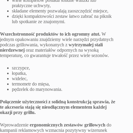
wiele kompletów posiada solidne walizki lub
praktyczne uchwyty,
składane elementy pozwalają zaoszczędzić miejsce,
dzięki kompaktowości zestaw łatwo zabrać na piknik
lub spotkanie ze znajomymi.
Wszechstronność produktów to ich ogromny atut.
W
jednym opakowaniu znajdziemy wiele narzędzi przydatnych
podczas grillowania, wykonanych z
wytrzymałej stali
nierdzewnej
oraz materiałów odpornych na wysoką
temperaturę, co gwarantuje trwałość przez wiele sezonów.
szczypce,
łopatka,
widelec,
termometr do mięsa,
pędzelek do marynowania.
Połączenie użyteczności z solidną konstrukcją sprawia, że
te akcesoria stają się nieodłącznym elementem każdej
okazji przy grillu.
Wprowadzenie
ergonomicznych zestawów grillowych
do
kampanii reklamowych wzmacnia pozytywny wizerunek