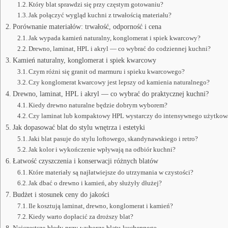
Który blat sprawdzi się przy częstym gotowaniu?
Jak połączyć wygląd kuchni z trwałością materiału?
Porównanie materiałów: trwałość, odporność i cena
Jak wypada kamień naturalny, konglomerat i spiek kwarcowy?
Drewno, laminat, HPL i akryl — co wybrać do codziennej kuchni?
Kamień naturalny, konglomerat i spiek kwarcowy
Czym różni się granit od marmuru i spieku kwarcowego?
Czy konglomerat kwarcowy jest lepszy od kamienia naturalnego?
Drewno, laminat, HPL i akryl — co wybrać do praktycznej kuchni?
Kiedy drewno naturalne będzie dobrym wyborem?
Czy laminat lub kompaktowy HPL wystarczy do intensywnego użytkow
Jak dopasować blat do stylu wnętrza i estetyki
Jaki blat pasuje do stylu loftowego, skandynawskiego i retro?
Jak kolor i wykończenie wpływają na odbiór kuchni?
Łatwość czyszczenia i konserwacji różnych blatów
Które materiały są najłatwiejsze do utrzymania w czystości?
Jak dbać o drewno i kamień, aby służyły dłużej?
Budżet i stosunek ceny do jakości
Ile kosztują laminat, drewno, konglomerat i kamień?
Kiedy warto dopłacić za droższy blat?
Najczęstsze błędy przy wyborze blatu kuchennego