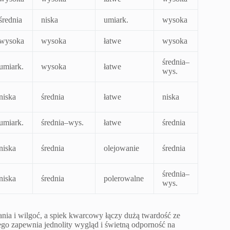
średnia
niska
umiark.
wysoka
wysoka
wysoka
łatwe
wysoka
średnia–
umiark.
wysoka
łatwe
wys.
niska
średnia
łatwe
niska
umiark.
średnia–wys.
łatwe
średnia
niska
średnia
olejowanie
średnia
średnia–
niska
średnia
polerowalne
wys.
nia i wilgoć, a spiek kwarcowy łączy dużą twardość ze
ego zapewnia jednolity wygląd i świetną odporność na