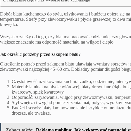
Dobór blatu kuchennego do stylu, użytkowania i budżetu opiera się na t
temperaturze. Strefy przy zlewozmywaku i płycie grzewczej to dwa mi
krawędzi.
Wszystko zależy od tego, czy blat ma pracować codziennie, czy główn
większe znaczenie ma odporność materiału na wilgoć i ciepło.
Jak określić potrzeby przed zakupem blatu?
Określenie potrzeb przed zakupem blatu ułatwiają wymiary sprzętów: 
zlewozmywaki najczęściej 45–60 cm. Dokładny pomiar długości biegu
Częstotliwość użytkowania kuchni: rzadko, codziennie, intensy
Materiał: laminat na płycie wiórowej, blaty drewniane (dąb, buk
kwarcowy, spiek kwarcowy.
Odporność: zarysowania, wilgoć przy zlewozmywaku, temperatu
Styl wnętrza i wygląd pomieszczenia: mat, połysk, wyraźny rysu
Budżet i serwis: blaty laminowane tanie i szybkie w montażu, 
droższe, ale trwalsze.
Zobacz także:
Reklama mobilna: Jak wykorzystać potencjał 