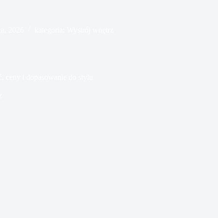
ca, 2026
kategoria:
Wystrój wnętrz
ć, ceny i dopasowanie do stylu
z