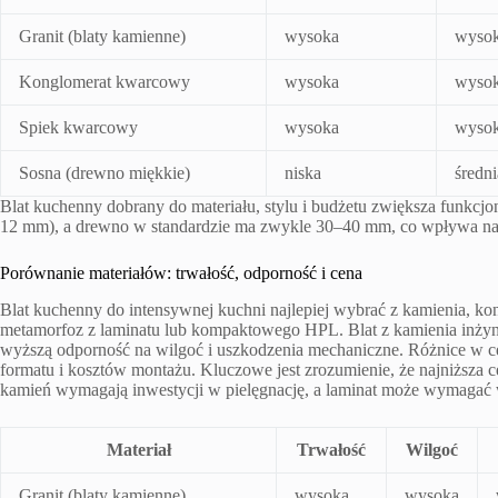
Granit (blaty kamienne)
wysoka
wyso
Konglomerat kwarcowy
wysoka
wyso
Spiek kwarcowy
wysoka
wyso
Sosna (drewno miękkie)
niska
średni
Blat kuchenny dobrany do materiału, stylu i budżetu zwiększa funkcjon
12 mm), a drewno w standardzie ma zwykle 30–40 mm, co wpływa na
Porównanie materiałów: trwałość, odporność i cena
Blat kuchenny do intensywnej kuchni najlepiej wybrać z kamienia, k
metamorfoz z laminatu lub kompaktowego HPL. Blat z kamienia inżynie
wyższą odporność na wilgoć i uszkodzenia mechaniczne. Różnice w cen
formatu i kosztów montażu. Kluczowe jest zrozumienie, że najniższa 
kamień wymagają inwestycji w pielęgnację, a laminat może wymagać 
Materiał
Trwałość
Wilgoć
Granit (blaty kamienne)
wysoka
wysoka