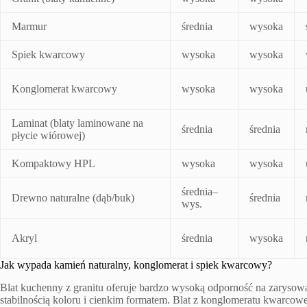
Marmur
średnia
wysoka
Spiek kwarcowy
wysoka
wysoka
Konglomerat kwarcowy
wysoka
wysoka
Laminat (blaty laminowane na
średnia
średnia
płycie wiórowej)
Kompaktowy HPL
wysoka
wysoka
średnia–
Drewno naturalne (dąb/buk)
średnia
wys.
Akryl
średnia
wysoka
Jak wypada kamień naturalny, konglomerat i spiek kwarcowy?
Blat kuchenny z granitu oferuje bardzo wysoką odporność na zarysowa
stabilnością koloru i cienkim formatem. Blat z konglomeratu kwarcow