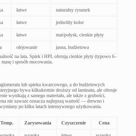
ka
łatwe
naturalny rysunek
ka
łatwe
jednolity kolor
ka
łatwe
mat/połysk, cienkie płyty
a
olejowanie
jasna, budżetowa
alność na lata. Spiek i HPL oferują cienkie płyty (typowo 6–
 masę i sposób mocowania.
onglomeratu lub spieku kwarcowego, a do budżetowych
ryjnego bywa kilkukrotnie droższy od laminatu, ale oferuje
ie wynikają z samego materiału, ale także z grubości,
cena nie zawsze oznacza najlepszą wartość — drewno i
wymiany po kilku latach intensywnego użytkowania.
Temp.
Zarysowania
Czyszczenie
Cena
wysoka
wysoka
łatwe
wysoka