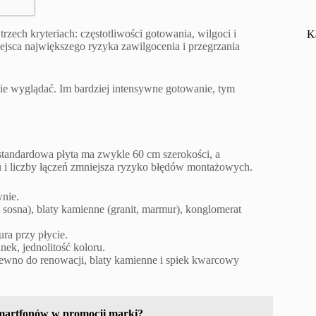
rzech kryteriach: częstotliwości gotowania, wilgoci i
K
ejsca największego ryzyka zawilgocenia i przegrzania
ie wyglądać. Im bardziej intensywne gotowanie, tym
standardowa płyta ma zwykle 60 cm szerokości, a
 i liczby łączeń zmniejsza ryzyko błędów montażowych.
wnie.
, sosna), blaty kamienne (granit, marmur), konglomerat
ra przy płycie.
nek, jednolitość koloru.
drewno do renowacji, blaty kamienne i spiek kwarcowy
smartfonów w promocji marki?