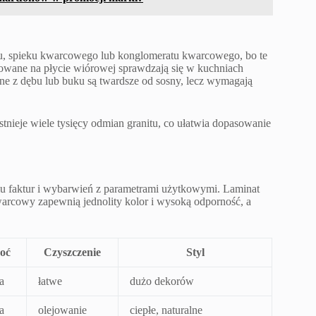
tu, spieku kwarcowego lub konglomeratu kwarcowego, bo te
nowane na płycie wiórowej sprawdzają się w kuchniach
ane z dębu lub buku są twardsze od sosny, lecz wymagają
tnieje wiele tysięcy odmian granitu, co ułatwia dopasowanie
niu faktur i wybarwień z parametrami użytkowymi. Laminat
arcowy zapewnią jednolity kolor i wysoką odporność, a
oć
Czyszczenie
Styl
a
łatwe
dużo dekorów
a
olejowanie
ciepłe, naturalne