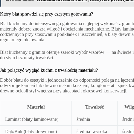
Który blat sprawdzi się przy częstym gotowaniu?
Blat kuchenny do intensywnego gotowania najlepiej wykonać z grani
materiały dobrze znoszą wilgoć i obciążenia mechaniczne. Blaty lami
codziennych przy stosowaniu podkładek i uszczelnień, a blaty drewni
regularnego olejowania.
Blat kuchenny z granitu oferuje szeroki wybór wzorów — na świecie is
do stylu bez utraty trwałości.
Jak połączyć wygląd kuchni z trwałością materiału?
Dobór blatu do estetyki i jednocześnie do odporności polega na łącze
odwzoruje kamień lub drewno niskim kosztem, konglomerat i spiek kw
drewno ociepli styl wnętrza przy akceptacji okresowej konserwacji.
Materiał
Trwałość
Wilg
Laminat (blaty laminowane)
średnia
średni
Dąb/Buk (blaty drewniane)
średnia–wysoka
średni