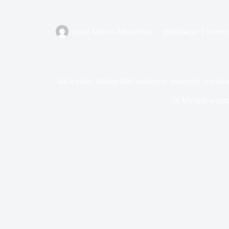
przez
Marcin Mrowiecki
publikacja:
1 czerw
Jak wybrać idealny blat kuchenny: materiały, trwałoś
In
Wystrój wnętr