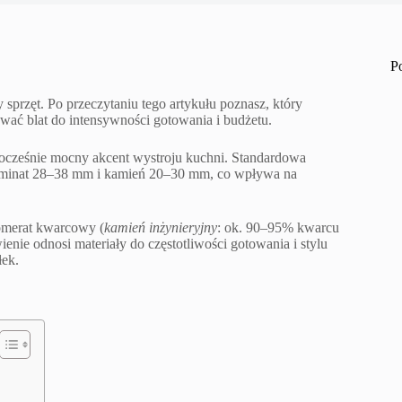
P
 sprzęt. Po przeczytaniu tego artykułu poznasz, który
wać blat do intensywności gotowania i budżetu.
nocześnie mocny akcent wystroju kuchni. Standardowa
laminat 28–38 mm i kamień 20–30 mm, co wpływa na
omerat kwarcowy (
kamień inżynieryjny
: ok. 90–95% kwarcu
enie odnosi materiały do częstotliwości gotowania i stylu
łek.