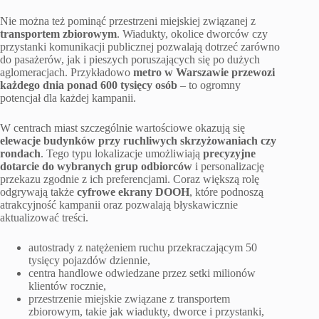
Nie można też pominąć przestrzeni miejskiej związanej z
transportem zbiorowym
. Wiadukty, okolice dworców czy
przystanki komunikacji publicznej pozwalają dotrzeć zarówno
do pasażerów, jak i pieszych poruszających się po dużych
aglomeracjach. Przykładowo
metro w Warszawie przewozi
każdego dnia ponad 600 tysięcy osób
– to ogromny
potencjał dla każdej kampanii.
W centrach miast szczególnie wartościowe okazują się
elewacje budynków przy ruchliwych skrzyżowaniach czy
rondach
. Tego typu lokalizacje umożliwiają
precyzyjne
dotarcie do wybranych grup odbiorców
i personalizację
przekazu zgodnie z ich preferencjami. Coraz większą rolę
odgrywają także
cyfrowe ekrany DOOH
, które podnoszą
atrakcyjność kampanii oraz pozwalają błyskawicznie
aktualizować treści.
autostrady z natężeniem ruchu przekraczającym 50
tysięcy pojazdów dziennie,
centra handlowe odwiedzane przez setki milionów
klientów rocznie,
przestrzenie miejskie związane z transportem
zbiorowym, takie jak wiadukty, dworce i przystanki,