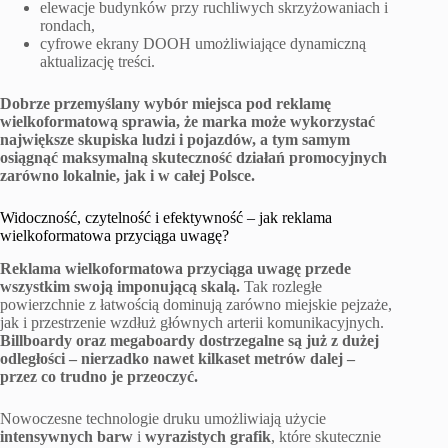
elewacje budynków przy ruchliwych skrzyżowaniach i
rondach,
cyfrowe ekrany DOOH umożliwiające dynamiczną
aktualizację treści.
Dobrze przemyślany wybór miejsca pod reklamę
wielkoformatową sprawia, że marka może wykorzystać
największe skupiska ludzi i pojazdów, a tym samym
osiągnąć maksymalną skuteczność działań promocyjnych
zarówno lokalnie, jak i w całej Polsce.
Widoczność, czytelność i efektywność – jak reklama
wielkoformatowa przyciąga uwagę?
Reklama wielkoformatowa przyciąga uwagę przede
wszystkim swoją imponującą skalą.
Tak rozległe
powierzchnie z łatwością dominują zarówno miejskie pejzaże,
jak i przestrzenie wzdłuż głównych arterii komunikacyjnych.
Billboardy oraz megaboardy dostrzegalne są już z dużej
odległości – nierzadko nawet kilkaset metrów dalej –
przez co trudno je przeoczyć.
Nowoczesne technologie druku umożliwiają użycie
intensywnych barw
i
wyrazistych grafik
, które skutecznie