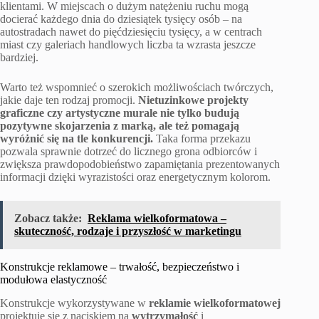
klientami. W miejscach o dużym natężeniu ruchu mogą
docierać każdego dnia do dziesiątek tysięcy osób – na
autostradach nawet do pięćdziesięciu tysięcy, a w centrach
miast czy galeriach handlowych liczba ta wzrasta jeszcze
bardziej.
Warto też wspomnieć o szerokich możliwościach twórczych,
jakie daje ten rodzaj promocji.
Nietuzinkowe projekty
graficzne czy artystyczne murale nie tylko budują
pozytywne skojarzenia z marką, ale też pomagają
wyróżnić się na tle konkurencji.
Taka forma przekazu
pozwala sprawnie dotrzeć do licznego grona odbiorców i
zwiększa prawdopodobieństwo zapamiętania prezentowanych
informacji dzięki wyrazistości oraz energetycznym kolorom.
Zobacz także:
Reklama wielkoformatowa –
skuteczność, rodzaje i przyszłość w marketingu
Konstrukcje reklamowe – trwałość, bezpieczeństwo i
modułowa elastyczność
Konstrukcje wykorzystywane w
reklamie wielkoformatowej
projektuje się z naciskiem na
wytrzymałość
i