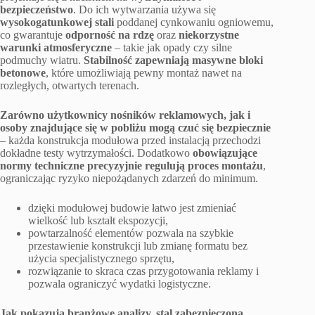
bezpieczeństwo
. Do ich wytwarzania używa się
wysokogatunkowej stali
poddanej cynkowaniu ogniowemu,
co gwarantuje
odporność na rdzę
oraz
niekorzystne
warunki atmosferyczne
– takie jak opady czy silne
podmuchy wiatru.
Stabilność zapewniają masywne bloki
betonowe
, które umożliwiają pewny montaż nawet na
rozległych, otwartych terenach.
Zarówno użytkownicy nośników reklamowych, jak i
osoby znajdujące się w pobliżu mogą czuć się bezpiecznie
– każda konstrukcja modułowa przed instalacją przechodzi
dokładne testy wytrzymałości. Dodatkowo
obowiązujące
normy techniczne precyzyjnie regulują proces montażu
,
ograniczając ryzyko niepożądanych zdarzeń do minimum.
dzięki modułowej budowie łatwo jest zmieniać
wielkość lub kształt ekspozycji,
powtarzalność elementów pozwala na szybkie
przestawienie konstrukcji lub zmianę formatu bez
użycia specjalistycznego sprzętu,
rozwiązanie to skraca czas przygotowania reklamy i
pozwala ograniczyć wydatki logistyczne.
Jak pokazują branżowe analizy, stal zabezpieczona