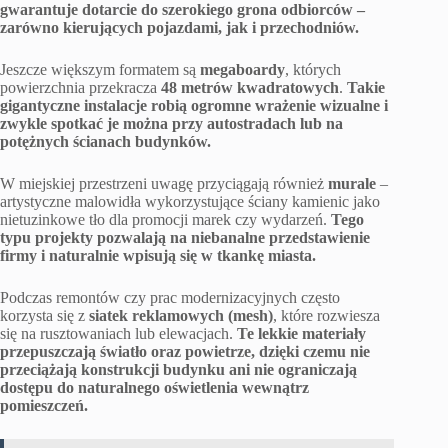
gwarantuje dotarcie do szerokiego grona odbiorców –
zarówno kierujących pojazdami, jak i przechodniów.
Jeszcze większym formatem są
megaboardy
, których
powierzchnia przekracza
48 metrów kwadratowych
.
Takie
gigantyczne instalacje robią ogromne wrażenie wizualne i
zwykle spotkać je można przy autostradach lub na
potężnych ścianach budynków.
W miejskiej przestrzeni uwagę przyciągają również
murale
–
artystyczne malowidła wykorzystujące ściany kamienic jako
nietuzinkowe tło dla promocji marek czy wydarzeń.
Tego
typu projekty pozwalają na niebanalne przedstawienie
firmy i naturalnie wpisują się w tkankę miasta.
Podczas remontów czy prac modernizacyjnych często
korzysta się z
siatek reklamowych (mesh)
, które rozwiesza
się na rusztowaniach lub elewacjach.
Te lekkie materiały
przepuszczają światło oraz powietrze, dzięki czemu nie
przeciążają konstrukcji budynku ani nie ograniczają
dostępu do naturalnego oświetlenia wewnątrz
pomieszczeń.