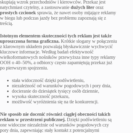
skupiają wzrok przechodniów i kierowców. Przekaz jest
natychmiast czytelny, a zastosowanie
dużych liter
oraz
prostych czcionek
sprawia, że nawet osoby mijające reklamy
w biegu lub podczas jazdy bez problemu zapoznają się z
treścią.
Istotnym elementem skuteczności tych reklam jest także
uproszczona forma graficzna.
Krótkie slogany w połączeniu
z klarownym układem pozwalają błyskawicznie wychwycić
kluczowe informacje. Według badań efektywność
wielkoformatowych nośników przewyższa inne typy reklamy
OOH o 40–50%, a odbiorcy często zapamiętują przekaz już
po pierwszym spojrzeniu.
stała widoczność dzięki podświetleniu,
niezależność od warunków pogodowych i pory dnia,
docieranie do dziesiątek tysięcy osób dziennie,
wysoka skuteczność przekazu,
możliwość wyróżnienia się na tle konkurencji.
Nie sposób nie docenić również ciągłej obecności takich
reklam w przestrzeni publicznej.
Dzięki podświetleniu są
one widoczne niezależnie od warunków pogodowych czy
pory dnia, zapewniając stały kontakt z potencjalnymi