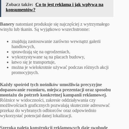
Zobacz także:
Co to jest reklama i jak wpływa na
konsumentów?
Banery
natomiast produkuje się najczęściej z wytrzymałego
winylu lub tkanin. Są wyjątkowo wszechstronne:
znajdują zastosowanie zarówno wewnątrz galerii
handlowych,
sprawdzają się na ogrodzeniach,
wykorzystywane są na placach budowy,
łatwo się je transportuje,
można je wielokrotnie używać podczas różnych akcji
promocyjnych.
Każdy spośród tych nośników umożliwia precyzyjne
dopasowanie rozmiaru, miejsca prezentacji oraz sposobu
montażu do potrzeb konkretnej kampanii reklamowej.
Różnice w widoczności, zakresie oddziaływania czy
możliwościach graficznych pozwalają skutecznie adresować
przekaz do wybranych odbiorców oraz odpowiednio
wykorzystać potencjał danej lokalizacji.
Szeroka paleta konstrukcji reklamowych daje swobodę