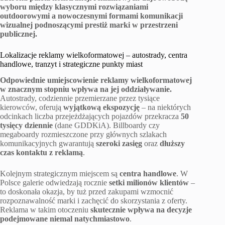
wyboru między klasycznymi rozwiązaniami
outdoorowymi a nowoczesnymi formami komunikacji
wizualnej podnoszącymi prestiż marki w przestrzeni
publicznej.
Lokalizacje reklamy wielkoformatowej – autostrady, centra
handlowe, tranzyt i strategiczne punkty miast
Odpowiednie umiejscowienie reklamy wielkoformatowej
w znacznym stopniu wpływa na jej oddziaływanie.
Autostrady, codziennie przemierzane przez tysiące
kierowców, oferują
wyjątkową ekspozycję
– na niektórych
odcinkach liczba przejeżdżających pojazdów przekracza
50
tysięcy dziennie
(dane GDDKiA). Billboardy czy
megaboardy rozmieszczone przy głównych szlakach
komunikacyjnych gwarantują
szeroki zasięg
oraz
dłuższy
czas kontaktu z reklamą
.
Kolejnym strategicznym miejscem są
centra handlowe
. W
Polsce galerie odwiedzają rocznie
setki milionów klientów
–
to doskonała okazja, by tuż przed zakupami wzmocnić
rozpoznawalność marki i zachęcić do skorzystania z oferty.
Reklama w takim otoczeniu
skutecznie wpływa na decyzje
podejmowane niemal natychmiastowo
.