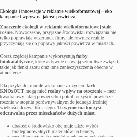
Ekologia i innowacje w reklamie wielkoformatowej – eko
kampanie i wpływ na jakość powietrza
Znaczenie ekologii w reklamie wielkoformatowej stale
rośnie.
Nowoczesne, przyjazne środowisku rozwiązania nie
tylko poprawiają wizerunek firmy, ale również realnie
przyczyniają się do poprawy jakości powietrza w miastach.
Coraz częściej kampanie wykorzystują
farby
fotokatalityczne
, które aktywnie usuwają szkodliwe związki,
takie jak tlenki azotu oraz inne zanieczyszczenia obecne w
atmosferze.
Dla przykładu, murale wykonane z użyciem
farb
KNOxOUT
mogą mieć
realny wpływ na otoczenie
– metr
kwadratowy takiej powierzchni potrafi oczyścić powietrze
rocznie w stopniu porównywalnym do jednego średniej
wielkości drzewa liściastego.
To wymierna korzyść
odczuwalna przez mieszkańców dużych miast.
dbałość o środowisko obejmuje także wybór
biodegradowalnych materiałów na banery,
recykling zużytych nośników reklamowych staje się