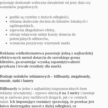
pozostaje doskonale widoczna niezależnie od pory dnia czy
warunków pogodowych.
grafiki są czytelne z dużych odległości,
reklama skutecznie dociera do klientów lokalnych i
ogólnopolskich,
zapewnia długofalowe efekty,
oferuje relatywnie niskie koszty dotarcia do
potencjalnych odbiorców,
wzmacnia pozytywny wizerunek marki.
Reklama wielkoformatowa pozostaje jedną z najbardziej
efektywnych metod dotarcia do szerokiego grona
klientów, gwarantując wysoką zapamiętywalność
przekazu i trwałe rezultaty dla marki.
Rodzaje nośników reklamowych – billboardy, megaboardy,
murale, siatki i banery
Billboardy
to jedne z najbardziej rozpoznawalnych form
reklamy zewnętrznej – typowo mierzą
6 na 3 metry
i montuje
się je zarówno przy ruchliwych drogach, jak i w centrach
miast.
Ich imponujące rozmiary sprawiają, że przekaz jest
łatwo dostrzegalny nawet z dużej odległości, co