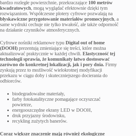
bardzo rozległe powierzchnie, przekraczające
100 metrów
kwadratowych
, mogą wyglądać efektownie dzięki tym
rozwiązaniom. Współczesne plotery cyfrowe pozwalają na
błyskawiczne przygotowanie materiałów promocyjnych
, a
same wydruki cechuje nie tylko trwałość, ale także odporność
na działanie czynników atmosferycznych.
Cyfrowe nośniki reklamowe typu
Digital out of home
(DOOH)
prezentują zmieniające się treści, które można
aktualizować praktycznie w każdej chwili.
Elastyczność tej
technologii sprawia, że komunikaty łatwo dostosować
zarówno do konkretnej lokalizacji, jak i pory dnia.
Firmy
zyskują przez to możliwość wielokrotnej modyfikacji
przekazu w ciągu doby i skuteczniejszego docierania do
odbiorców.
biodegradowalne materiały,
farby fotokatalityczne pomagające oczyszczać
powietrze,
energooszczędne ekrany LED w DOOH,
druk przyjazny środowisku,
recykling zużytych banerów.
Coraz większe znaczenie mają również ekologiczne