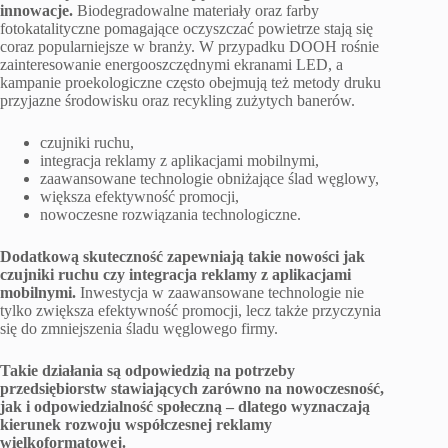
innowacje.
Biodegradowalne materiały oraz farby
fotokatalityczne pomagające oczyszczać powietrze stają się
coraz popularniejsze w branży. W przypadku DOOH rośnie
zainteresowanie energooszczędnymi ekranami LED, a
kampanie proekologiczne często obejmują też metody druku
przyjazne środowisku oraz recykling zużytych banerów.
czujniki ruchu,
integracja reklamy z aplikacjami mobilnymi,
zaawansowane technologie obniżające ślad węglowy,
większa efektywność promocji,
nowoczesne rozwiązania technologiczne.
Dodatkową skuteczność zapewniają takie nowości jak
czujniki ruchu czy integracja reklamy z aplikacjami
mobilnymi.
Inwestycja w zaawansowane technologie nie
tylko zwiększa efektywność promocji, lecz także przyczynia
się do zmniejszenia śladu węglowego firmy.
Takie działania są odpowiedzią na potrzeby
przedsiębiorstw stawiających zarówno na nowoczesność,
jak i odpowiedzialność społeczną – dlatego wyznaczają
kierunek rozwoju współczesnej reklamy
wielkoformatowej.