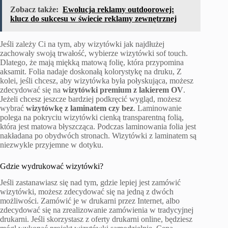
Zobacz także:
Ewolucja reklamy outdoorowej:
klucz do sukcesu w świecie reklamy zewnętrznej
Jeśli zależy Ci na tym, aby wizytówki jak najdłużej
zachowały swoją trwałość, wybierze wizytówki sof touch.
Dlatego, że mają miękką matową folię, która przypomina
aksamit. Folia nadaje doskonałą kolorystykę na druku, Z
kolei, jeśli chcesz, aby wizytówka była połyskująca, możesz
zdecydować się na
wizytówki premium z lakierem OV
.
Jeżeli chcesz jeszcze bardziej podkręcić wygląd, możesz
wybrać
wizytówkę z laminatem czy bez
. Laminowanie
polega na pokryciu wizytówki cienką transparentną folią,
która jest matowa błyszcząca. Podczas laminowania folia jest
nakładana po obydwóch stronach. Wizytówki z laminatem są
niezwykle przyjemne w dotyku.
Gdzie wydrukować wizytówki?
Jeśli zastanawiasz się nad tym, gdzie lepiej jest zamówić
wizytówki, możesz zdecydować się na jedną z dwóch
możliwości. Zamówić je w drukarni przez Internet, albo
zdecydować się na zrealizowanie zamówienia w tradycyjnej
drukarni. Jeśli skorzystasz z oferty drukarni online, będziesz