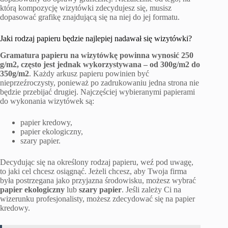
którą kompozycję wizytówki zdecydujesz się, musisz
dopasować grafikę znajdującą się na niej do jej formatu.
Jaki rodzaj papieru będzie najlepiej nadawał się wizytówki?
Gramatura papieru na wizytówkę powinna wynosić 250
g/m2, często jest jednak wykorzystywana – od 300g/m2 do
350g/m2
. Każdy arkusz papieru powinien być
nieprzeźroczysty, ponieważ po zadrukowaniu jedna strona nie
będzie przebijać drugiej. Najczęściej wybieranymi papierami
do wykonania wizytówek są:
papier kredowy,
papier ekologiczny,
szary papier.
Decydując się na określony rodzaj papieru, weź pod uwagę,
to jaki cel chcesz osiągnąć. Jeżeli chcesz, aby Twoja firma
była postrzegana jako przyjazna środowisku, możesz wybrać
papier ekologiczny
lub
szary papier
. Jeśli zależy Ci na
wizerunku profesjonalisty, możesz zdecydować się na papier
kredowy.