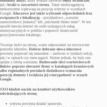
dokładny audyt
, który wskaże zarówno
błędy techniczne
,
jak i
braki w zawartości strony
. Takie niedociągnięcia
niekorzystnie wpływają na pozycję witryny w wynikach
Google.
Kluczowe jest także wybranie odpowiednich fraz
związanych z lokalizacją
– przykładowo „warsztat
samochodowy [miasto]” lub „mechanik blisko mnie”. W ten
sposób łatwiej dotrzeć do osób szukających usług
motoryzacyjnych w pobliżu i poprawić skuteczność
pozycjonowania lokalnego.
Tworząc treści na stronę, warto odpowiadać na rzeczywiste
potrzeby klientów.
Dobrze dobrane słowa kluczowe
powinny pojawiać się naturalnie – zarówno w tytułach sekcji,
jak i w opisach czy meta tagach. Ważne jednak, by były one
spójne z ofertą warsztatu.
Budowanie sieci wartościowych
linków poprzez obecność firmy w katalogach branżowych
albo regionalnych portalach dodatkowo wzmacnia
pozycję domeny i zwiększa jej wiarygodność w oczach
Google.
SXO kładzie nacisk na komfort użytkowników
odwiedzających stronę
.
witryna powinna działać sprawnie,