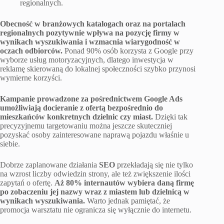
regionalnych.
Obecność w branżowych katalogach oraz na portalach
regionalnych pozytywnie wpływa na pozycję firmy w
wynikach wyszukiwania i wzmacnia wiarygodność w
oczach odbiorców.
Ponad 90% osób korzysta z Google przy
wyborze usług motoryzacyjnych, dlatego inwestycja w
reklamę skierowaną do lokalnej społeczności szybko przynosi
wymierne korzyści.
Kampanie prowadzone za pośrednictwem Google Ads
umożliwiają docieranie z ofertą bezpośrednio do
mieszkańców konkretnych dzielnic czy miast.
Dzięki tak
precyzyjnemu targetowaniu można jeszcze skuteczniej
pozyskać osoby zainteresowane naprawą pojazdu właśnie u
siebie.
Dobrze zaplanowane działania
SEO
przekładają się nie tylko
na wzrost liczby odwiedzin strony, ale też zwiększenie ilości
zapytań o ofertę.
Aż 80% internautów wybiera daną firmę
po zobaczeniu jej nazwy wraz z miastem lub dzielnicą w
wynikach wyszukiwania.
Warto jednak pamiętać, że
promocja warsztatu nie ogranicza się wyłącznie do internetu.