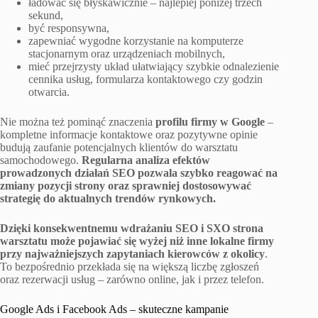
ładować się błyskawicznie – najlepiej poniżej trzech
sekund,
być responsywna,
zapewniać wygodne korzystanie na komputerze
stacjonarnym oraz urządzeniach mobilnych,
mieć przejrzysty układ ułatwiający szybkie odnalezienie
cennika usług, formularza kontaktowego czy godzin
otwarcia.
Nie można też pominąć znaczenia
profilu firmy w Google
–
kompletne informacje kontaktowe oraz pozytywne opinie
budują zaufanie potencjalnych klientów do warsztatu
samochodowego.
Regularna analiza efektów
prowadzonych działań SEO pozwala szybko reagować na
zmiany pozycji strony oraz sprawniej dostosowywać
strategię do aktualnych trendów rynkowych.
Dzięki konsekwentnemu wdrażaniu SEO i SXO strona
warsztatu może pojawiać się wyżej niż inne lokalne firmy
przy najważniejszych zapytaniach kierowców z okolicy
.
To bezpośrednio przekłada się na większą liczbę zgłoszeń
oraz rezerwacji usług – zarówno online, jak i przez telefon.
Google Ads i Facebook Ads – skuteczne kampanie