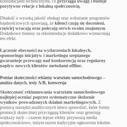
konsultacjami technicznymi, co
przyciąga uwagę i buduje
pozytywne relacje z lokalną społecznością
.
Dbałość o wysoką jakość obsługi oraz wdrażanie programów
lojalnościowych sprawiają, że
klienci czują się docenieni,
częściej wracają oraz polecają serwis swoim znajomym
.
Dodatkowe bonusy za rekomendacje dodatkowo wzmacniają
ten efekt.
Łączenie obecności na wydarzeniach lokalnych,
sponsoringu inicjatyw i marketingu szeptanego
gwarantuje przewagę nad konkurencją oraz regularny
napływ nowych klientów metodami offline.
Pomiar skuteczności reklamy warsztatu samochodowego –
analiza danych, testy A/B, konwersja
Skuteczność reklamowania warsztatu samochodowego
najlepiej oceniać poprzez systematyczne śledzenie
wyników prowadzonych działań marketingowych.
Z
pomocą narzędzi analitycznych łatwo sprawdzić, które formy
promocji skuteczniej przyciągają klientów oraz generują
większy ruch – czasem lepsze efekty przynoszą media
społecznościowe, innym razem tradycyjne ogłoszenia lokalne.