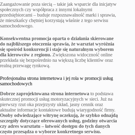
Zaangażowanie poza siecią – takie jak wsparcie dla inicjatyw
społecznych czy współpraca z innymi lokalnymi
przedsiębiorcami – buduje rozpoznawalność marki i sprawia,
że mieszkańcy chętniej korzystają właśnie z tego serwisu
samochodowego.
Konsekwentna promocja oparta o działania skierowane
do najbliższego otoczenia sprawia, że warsztat wyróżnia
się spośród konkurencji i staje się naturalnym wyborem
dla kierowców z regionu.
Zwiększona widoczność online
przekłada się bezpośrednio na większą liczbę klientów oraz
realną przewagę rynkową.
Profesjonalna strona internetowa i jej rola w promocji usług
samochodowych
Dobrze zaprojektowana strona internetowa
to podstawa
skutecznej promocji usług motoryzacyjnych w sieci. Już na
pierwszy rzut oka przejrzysty układ, jasny cennik oraz
aktualne informacje kontaktowe budują wiarygodność firmy.
Osoby odwiedzające witrynę oczekują, że szybko odnajdą
szczegóły dotyczące oferowanych usług, godziny otwarcia
czy adres warsztatu – łatwość dostępu do tych danych
często przesądza o wyborze konkretnego serwisu.