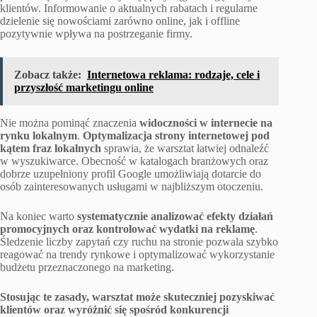
klientów. Informowanie o aktualnych rabatach i regularne
dzielenie się nowościami zarówno online, jak i offline
pozytywnie wpływa na postrzeganie firmy.
Zobacz także:
Internetowa reklama: rodzaje, cele i
przyszłość marketingu online
Nie można pominąć znaczenia
widoczności w internecie na
rynku lokalnym
.
Optymalizacja strony internetowej pod
kątem fraz lokalnych
sprawia, że warsztat łatwiej odnaleźć
w wyszukiwarce. Obecność w katalogach branżowych oraz
dobrze uzupełniony profil Google umożliwiają dotarcie do
osób zainteresowanych usługami w najbliższym otoczeniu.
Na koniec warto
systematycznie analizować efekty działań
promocyjnych oraz kontrolować wydatki na reklamę
.
Śledzenie liczby zapytań czy ruchu na stronie pozwala szybko
reagować na trendy rynkowe i optymalizować wykorzystanie
budżetu przeznaczonego na marketing.
Stosując te zasady, warsztat może skuteczniej pozyskiwać
klientów oraz wyróżnić się spośród konkurencji