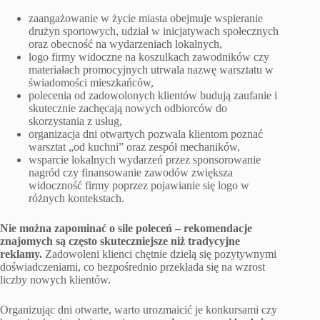
zaangażowanie w życie miasta obejmuje wspieranie
drużyn sportowych, udział w inicjatywach społecznych
oraz obecność na wydarzeniach lokalnych,
logo firmy widoczne na koszulkach zawodników czy
materiałach promocyjnych utrwala nazwę warsztatu w
świadomości mieszkańców,
polecenia od zadowolonych klientów budują zaufanie i
skutecznie zachęcają nowych odbiorców do
skorzystania z usług,
organizacja dni otwartych pozwala klientom poznać
warsztat „od kuchni” oraz zespół mechaników,
wsparcie lokalnych wydarzeń przez sponsorowanie
nagród czy finansowanie zawodów zwiększa
widoczność firmy poprzez pojawianie się logo w
różnych kontekstach.
Nie można zapominać o sile poleceń – rekomendacje
znajomych są często skuteczniejsze niż tradycyjne
reklamy.
Zadowoleni klienci chętnie dzielą się pozytywnymi
doświadczeniami, co bezpośrednio przekłada się na wzrost
liczby nowych klientów.
Organizując dni otwarte, warto urozmaicić je konkursami czy