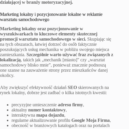
działającej w branży motoryzacyjnej.
Marketing lokalny i pozycjonowanie lokalne w reklamie
warsztatu samochodowego
Marketing lokalny oraz pozycjonowanie w
wyszukiwarkach to kluczowe elementy skutecznej
promocji warsztatu samochodowego w sieci.
Skupiając się
na tych obszarach, łatwiej dotrzeć do osób faktycznie
poszukujących usług mechanika w pobliżu swojego miejsca
zamieszkania.
Szczególnie warto używać fraz związanych z
lokalizacją
, takich jak „mechanik [miasto]” czy „warsztat
samochodowy blisko mnie”, ponieważ znacznie podnoszą
one szanse na zauważenie strony przez mieszkańców danej
okolicy.
Aby zwiększyć efektywność działań
SEO
skierowanych na
rynek lokalny, dobrze jest zadbać o kilka istotnych kwestii:
precyzyjne umieszczenie
adresu firmy
,
aktualny
numer kontaktowy
,
interaktywna
mapa dojazdu
,
regularne aktualizowanie profilu
Google Moja Firma
,
obecność w branżowych katalogach oraz na portalach