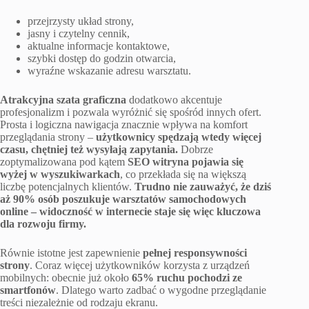
przejrzysty układ strony,
jasny i czytelny cennik,
aktualne informacje kontaktowe,
szybki dostęp do godzin otwarcia,
wyraźne wskazanie adresu warsztatu.
Atrakcyjna szata graficzna
dodatkowo akcentuje
profesjonalizm i pozwala wyróżnić się spośród innych ofert.
Prosta i logiczna nawigacja znacznie wpływa na komfort
przeglądania strony –
użytkownicy spędzają wtedy więcej
czasu, chętniej też wysyłają zapytania.
Dobrze
zoptymalizowana pod kątem
SEO witryna pojawia się
wyżej w wyszukiwarkach
, co przekłada się na większą
liczbę potencjalnych klientów.
Trudno nie zauważyć, że dziś
aż 90% osób poszukuje warsztatów samochodowych
online – widoczność w internecie staje się więc kluczowa
dla rozwoju firmy.
Równie istotne jest zapewnienie
pełnej responsywności
strony
. Coraz więcej użytkowników korzysta z urządzeń
mobilnych: obecnie już około
65% ruchu pochodzi ze
smartfonów
. Dlatego warto zadbać o wygodne przeglądanie
treści niezależnie od rodzaju ekranu.