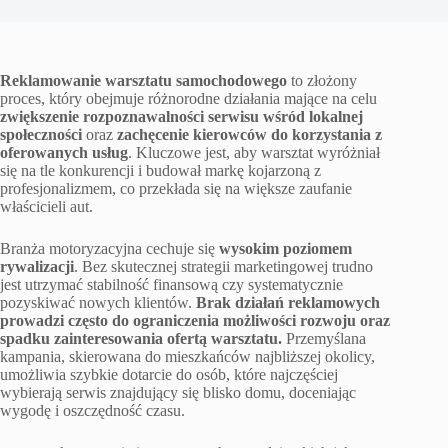
Reklamowanie warsztatu samochodowego
to złożony
proces, który obejmuje różnorodne działania mające na celu
zwiększenie rozpoznawalności serwisu wśród lokalnej
społeczności
oraz
zachęcenie kierowców do korzystania z
oferowanych usług
. Kluczowe jest, aby warsztat wyróżniał
się na tle konkurencji i budował markę kojarzoną z
profesjonalizmem, co przekłada się na większe zaufanie
właścicieli aut.
Branża motoryzacyjna cechuje się
wysokim poziomem
rywalizacji
. Bez skutecznej strategii marketingowej trudno
jest utrzymać stabilność finansową czy systematycznie
pozyskiwać nowych klientów.
Brak działań reklamowych
prowadzi często do ograniczenia możliwości rozwoju oraz
spadku zainteresowania ofertą warsztatu.
Przemyślana
kampania, skierowana do mieszkańców najbliższej okolicy,
umożliwia szybkie dotarcie do osób, które najczęściej
wybierają serwis znajdujący się blisko domu, doceniając
wygodę i oszczędność czasu.