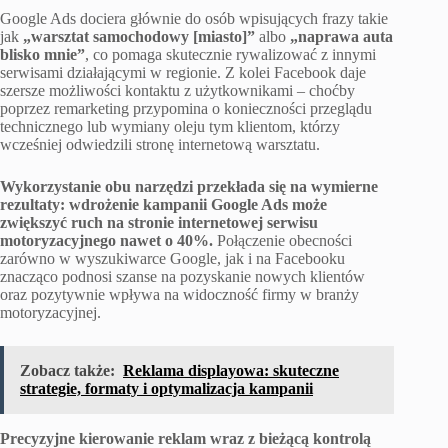
Google Ads dociera głównie do osób wpisujących frazy takie
jak
„warsztat samochodowy [miasto]”
albo
„naprawa auta
blisko mnie”
, co pomaga skutecznie rywalizować z innymi
serwisami działającymi w regionie. Z kolei Facebook daje
szersze możliwości kontaktu z użytkownikami – choćby
poprzez remarketing przypomina o konieczności przeglądu
technicznego lub wymiany oleju tym klientom, którzy
wcześniej odwiedzili stronę internetową warsztatu.
Wykorzystanie obu narzędzi przekłada się na wymierne
rezultaty: wdrożenie kampanii Google Ads może
zwiększyć ruch na stronie internetowej serwisu
motoryzacyjnego nawet o 40%.
Połączenie obecności
zarówno w wyszukiwarce Google, jak i na Facebooku
znacząco podnosi szanse na pozyskanie nowych klientów
oraz pozytywnie wpływa na widoczność firmy w branży
motoryzacyjnej.
Zobacz także:
Reklama displayowa: skuteczne
strategie, formaty i optymalizacja kampanii
Precyzyjne kierowanie reklam wraz z bieżącą kontrolą