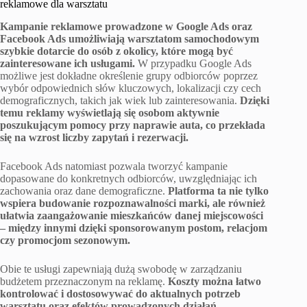
reklamowe dla warsztatu
Kampanie reklamowe prowadzone w Google Ads oraz
Facebook Ads umożliwiają warsztatom samochodowym
szybkie dotarcie do osób z okolicy, które mogą być
zainteresowane ich usługami.
W przypadku Google Ads
możliwe jest dokładne określenie grupy odbiorców poprzez
wybór odpowiednich słów kluczowych, lokalizacji czy cech
demograficznych, takich jak wiek lub zainteresowania.
Dzięki
temu reklamy wyświetlają się osobom aktywnie
poszukującym pomocy przy naprawie auta, co przekłada
się na wzrost liczby zapytań i rezerwacji.
Facebook Ads natomiast pozwala tworzyć kampanie
dopasowane do konkretnych odbiorców, uwzględniając ich
zachowania oraz dane demograficzne.
Platforma ta nie tylko
wspiera budowanie rozpoznawalności marki, ale również
ułatwia zaangażowanie mieszkańców danej miejscowości
– między innymi dzięki sponsorowanym postom, relacjom
czy promocjom sezonowym.
Obie te usługi zapewniają dużą swobodę w zarządzaniu
budżetem przeznaczonym na reklamę.
Koszty można łatwo
kontrolować i dostosowywać do aktualnych potrzeb
warsztatu oraz efektów prowadzonych działań.