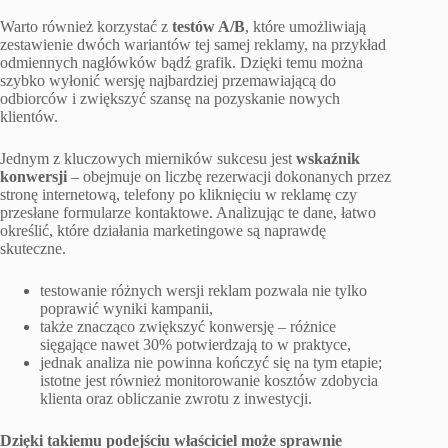
Warto również korzystać z
testów A/B
, które umożliwiają
zestawienie dwóch wariantów tej samej reklamy, na przykład
odmiennych nagłówków bądź grafik. Dzięki temu można
szybko wyłonić wersję najbardziej przemawiającą do
odbiorców i zwiększyć szansę na pozyskanie nowych
klientów.
Jednym z kluczowych mierników sukcesu jest
wskaźnik
konwersji
– obejmuje on liczbę rezerwacji dokonanych przez
stronę internetową, telefony po kliknięciu w reklamę czy
przesłane formularze kontaktowe. Analizując te dane, łatwo
określić, które działania marketingowe są naprawdę
skuteczne.
testowanie różnych wersji reklam pozwala nie tylko
poprawić wyniki kampanii,
także znacząco zwiększyć konwersję – różnice
sięgające nawet 30% potwierdzają to w praktyce,
jednak analiza nie powinna kończyć się na tym etapie;
istotne jest również monitorowanie kosztów zdobycia
klienta oraz obliczanie zwrotu z inwestycji.
Dzięki takiemu podejściu właściciel może sprawnie