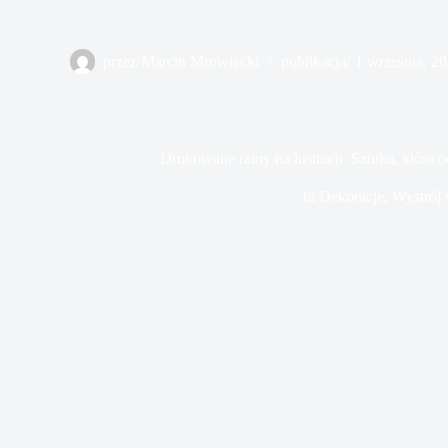
przez
Marcin Mrowiecki
publikacja:
1 września, 2
Drukowane ramy na lustrach: Sztuka, która 
In
Dekoracje
,
Wystrój 