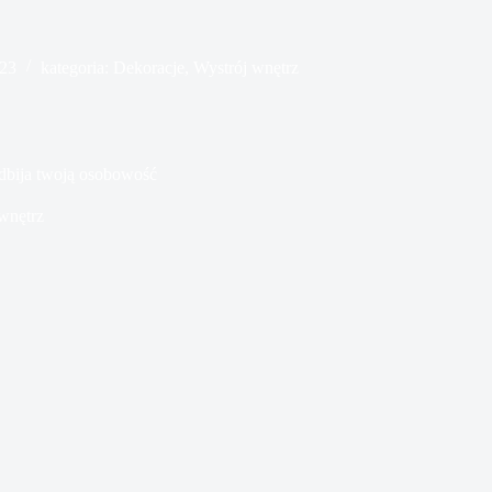
023
kategoria:
Dekoracje
,
Wystrój wnętrz
odbija twoją osobowość
wnętrz