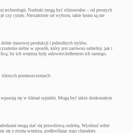
ej technologii. Nadruki mogą być różnorodne – od prostych
 czy cytaty. Niezależnie od wyboru, takie lustra są nie
obie masowej produkcji i jednolitych stylów,
ażenia siebie w sposób, który jest zarówno subtelny, jak i
 chcą, by ich wnętrza były odzwierciedleniem ich samego.
w różnych pomieszczeniach:
pasują się w klimat sypialni. Mogą być także doskonałym
 nadrukami mogą stać się prawdziwą ozdobą. Wyobraź sobie
e się z resztą wnętrza, podkreślając jego charakter.