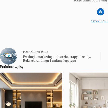
sobie cenię poprawną 
ARTYKUŁY: 1
POPRZEDNI
WPIS
Ewolucja marketingu: historia, etapy i trendy.
Rola rebrandingu i zmiany logotypu
Podobne wpisy