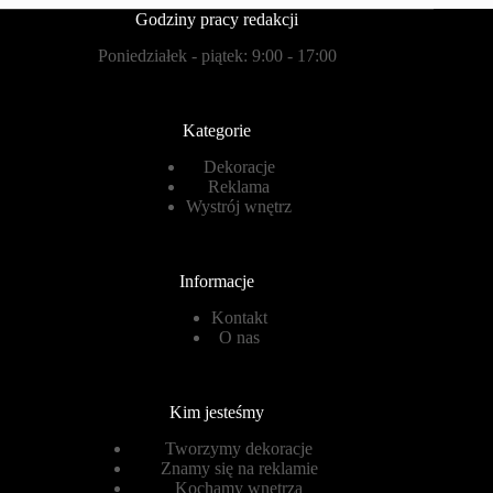
Godziny pracy redakcji
Poniedziałek - piątek: 9:00 - 17:00
Kategorie
Dekoracje
Reklama
Wystrój wnętrz
Informacje
Kontakt
O nas
Kim jesteśmy
Tworzymy dekoracje
Znamy się na reklamie
Kochamy wnętrza