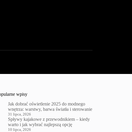
opularne wpisy
Jak dobrać oświetlenie 2025 do modnego
wnętrza: warstwy, barwa światła i sterowanie
31 lipca, 2026
Spływy kajakowe z przewodnikiem – kiedy
warto i jak wybrać najlepszą opcję
10 lipca, 2026