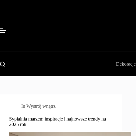
Przejdź
do
treści
Dekoracje
In
Wystrój wnętrz
Sypialnia marzeń: inspiracje i najnowsze trendy na
2025 rok