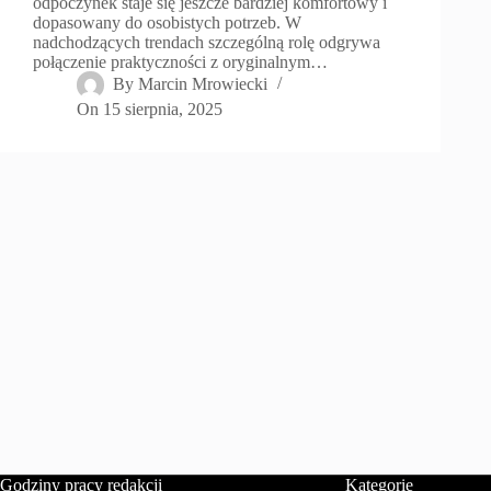
odpoczynek staje się jeszcze bardziej komfortowy i
dopasowany do osobistych potrzeb. W
nadchodzących trendach szczególną rolę odgrywa
połączenie praktyczności z oryginalnym…
By
Marcin Mrowiecki
On
15 sierpnia, 2025
Godziny pracy redakcji
Kategorie